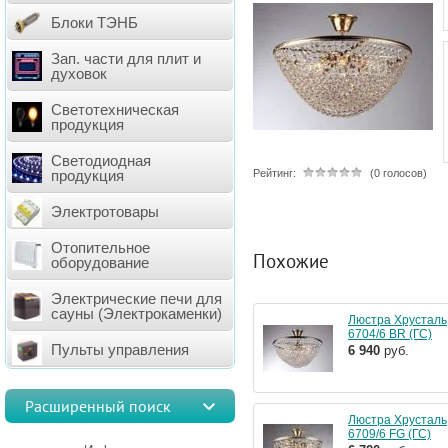
Блоки ТЭНБ
Зап. части для плит и
духовок
Светотехническая
продукция
Светодиодная
Рейтинг:
(0 голосов)
продукция
Электротовары
Отопительное
Похожие
оборудование
Электрические печи для
сауны (Электрокаменки)
Люстра Хрусталь
6704/6 BR (ГС)
Пульты управления
6 940
руб.
Расширенный поиск
Люстра Хрусталь
6709/6 FG (ГС)