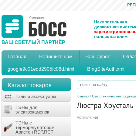
РЕГ
Накопительная
дисконтная систем
зарегистрированн
пользователям
ВАШ СВЕТЛЫЙ ПАРТНЁР
Главная
Напишите нам
Наш адрес
Оплат
google9c01edd2905fc06d.html
BingSiteAuth.xml
Каталог товаров
Тэны и аксессуары
Главная
\
Светотехническая продукц
Люстра Хрусталь 
ТЭНы для
электрокаменок
Артикул:
нет
ТЭНы с
терморегулятором
Аристон RDT,RCT