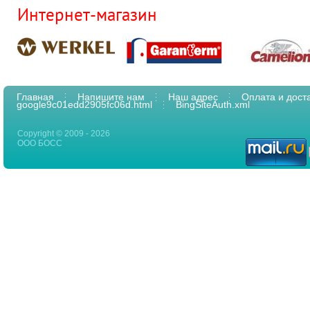
Интернет-магазин
Главная
Напишите нам
Наш адрес
Оплата и дост
google9c01edd2905fc06d.html
BingSiteAuth.xml
Copyright © 2009 - 2026
ООО БОСС