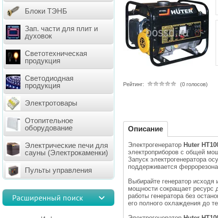
Блоки ТЭНБ
Зап. части для плит и
духовок
Светотехническая
продукция
Светодиодная
Рейтинг:
(0 голосов)
продукция
Электротовары
Отопительное
оборудование
Описание
Электрогенератор
Huter
HT
10
Электрические печи для
электроприборов с общей мощ
сауны (Электрокаменки)
Запуск электрогенератора ос
поддерживается феррорезона
Пульты управления
Выбирайт
е генератор исходя
мощности сокращает ресурс 
работы генератора без остано
Расширенный поиск
его полного охлаждения до 
Электрогенератор
Huter
HT
10