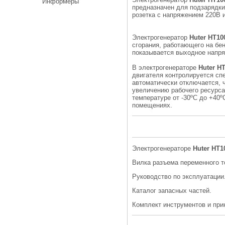
Информеры
предназначен для подзарядки
розетка с напряжением 220В 
Электрогенератор
Huter
HT
10
сгорания, работающего на бе
показывается выходное напря
В электрогенераторе
Huter
H
двигателя контролируется сп
автоматически отключается, 
увеличению рабочего ресурса
температуре от -30ºС до +40
помещениях.
Электрогенераторе
Huter
HT
1
Вилка разъема переменного то
Руководство по эксплуатации
Каталог запасных частей.
Комплект инструментов и при