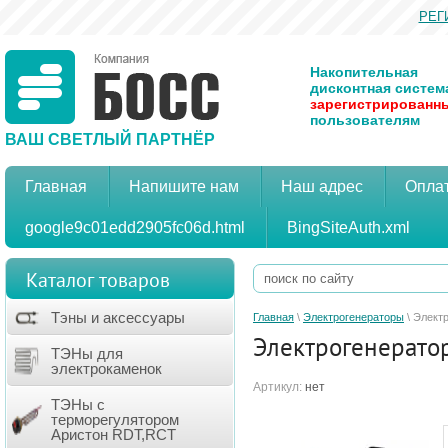
РЕГ
Накопительная
дисконтная систем
зарегистрированн
пользователям
ВАШ СВЕТЛЫЙ ПАРТНЁР
Главная
Напишите нам
Наш адрес
Оплат
google9c01edd2905fc06d.html
BingSiteAuth.xml
Каталог товаров
Тэны и аксессуары
Главная
\
Электрогенераторы
\ Элект
Электрогенерато
ТЭНы для
электрокаменок
Артикул:
нет
ТЭНы с
терморегулятором
Аристон RDT,RCT